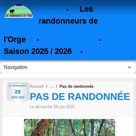
Panneau de gestion des cookies
- Les
randonneurs de
l'Orge - -
Saison 2025 / 2026 -
Le
dimanche
Accueil
Pas de randonnée
28
PAS DE RANDONNÉE
JUIN
2026
Le
dimanche
28
juin
2026