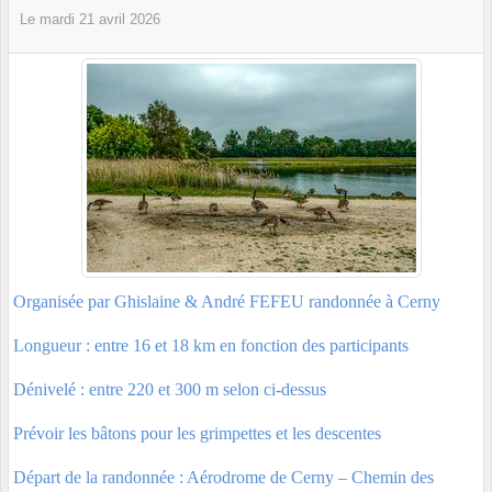
Le
mardi
21
avril
2026
Organisée par Ghislaine & André FEFEU randonnée à Cerny
Longueur : entre 16 et 18 km en fonction des participants
Dénivelé : entre 220 et 300 m selon ci-dessus
Prévoir les bâtons pour les grimpettes et les descentes
Départ de la randonnée : Aérodrome de Cerny – Chemin des