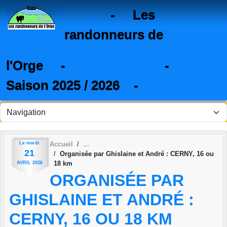
Panneau de gestion des cookies
- Les
randonneurs de
l'Orge - -
Saison 2025 / 2026 -
Le
mardi
Accueil
21
Organisée par Ghislaine et André : CERNY, 16 ou
18 km
AVRIL
2026
ORGANISÉE PAR
GHISLAINE ET ANDRÉ :
CERNY, 16 OU 18 KM