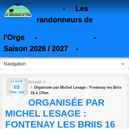
Panneau de gestion des cookies
- Les
randonneurs de
l'Orge - -
Saison 2026 / 2027 -
Le
mardi
Accueil
03
Organisée par Michel Lesage : Fontenay les Briis
16 à 17km.
FÉVR.
2026
ORGANISÉE PAR
MICHEL LESAGE :
FONTENAY LES BRIIS 16