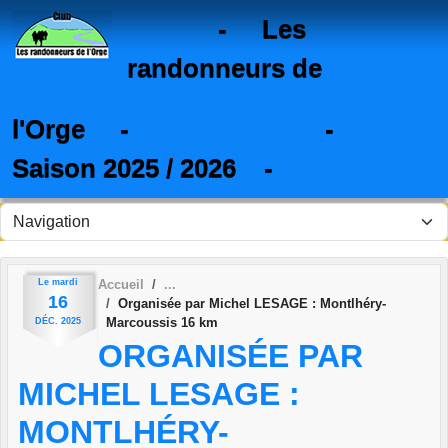
Panneau de gestion des cookies
- Les
randonneurs de
l'Orge - -
Saison 2025 / 2026 -
Le
mardi
Accueil
16
Organisée par Michel LESAGE : Montlhéry-
Marcoussis 16 km
DÉC.
2025
ORGANISÉE PAR
MICHEL LESAGE :
MONTLHÉRY-