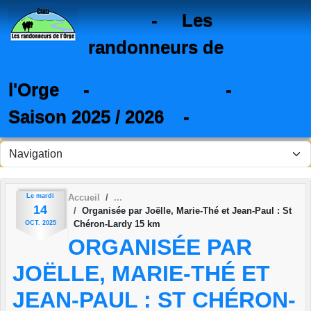
Panneau de gestion des cookies
- Les
randonneurs de
l'Orge - -
Saison 2025 / 2026 -
Le
mardi
Accueil
14
Organisée par Joëlle, Marie-Thé et Jean-Paul : St
Chéron-Lardy 15 km
OCT.
2025
ORGANISÉE PAR
JOËLLE, MARIE-THÉ ET
JEAN-PAUL : ST CHÉRON-