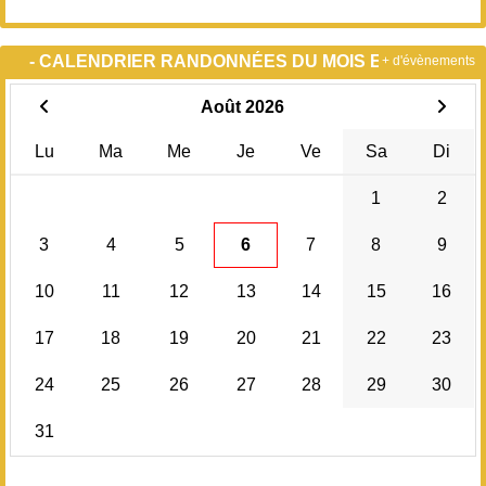
- CALENDRIER RANDONNÉES DU MOIS EN COURS -
+ d'évènements
Août 2026
Lu
Ma
Me
Je
Ve
Sa
Di
1
2
3
4
5
6
7
8
9
10
11
12
13
14
15
16
17
18
19
20
21
22
23
24
25
26
27
28
29
30
31